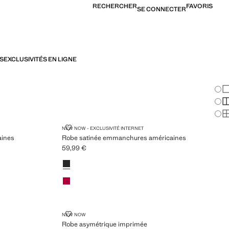
RECHERCHER
FAVORIS
SE CONNECTER
S
EXCLUSIVITÉS EN LIGNE
Cha
Af
Af
Af
AMÉRICAINES
ROBE SATINÉE EMMANCHURES AMÉRICAINES
NEW NOW - EXCLUSIVITÉ INTERNET
aines
Robe satinée emmanchures américaines
59,99 €
Prix actuel [59,99 € ]
Couleurs
Noir
Fuchsia
ROBE ASYMÉTRIQUE IMPRIMÉE
NEW NOW
Robe asymétrique imprimée