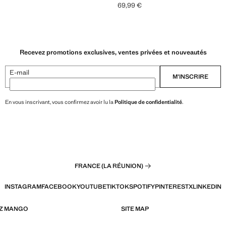
69,99 €
 € ]
Prix actuel [69,99 € ]
Recevez promotions exclusives, ventes privées et nouveautés
E-mail
M’INSCRIRE
En vous inscrivant, vous confirmez avoir lu la
Politique de confidentialité
.
FRANCE (LA RÉUNION)
INSTAGRAM
FACEBOOK
YOUTUBE
TIKTOK
SPOTIFY
PINTEREST
X
LINKEDIN
EZ MANGO
SITE MAP