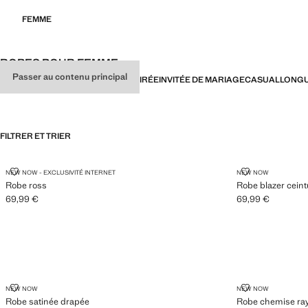
FEMME
ROBES POUR FEMME
Passer au contenu principal
TOUT
ROBES
COMBINAISON
DE SOIRÉE
INVITÉE DE MARIAGE
CASUAL
LONG
FILTRER ET TRIER
ROBE ROSS
ROBE BLAZER
NEW NOW - EXCLUSIVITÉ INTERNET
NEW NOW
Robe ross
Robe blazer ceint
69,99 €
69,99 €
Prix actuel [69,99 € ]
Prix actuel [69,99
ROBE SATINÉE DRAPÉE
ROBE CHEMIS
NEW NOW
NEW NOW
Robe satinée drapée
Robe chemise ray