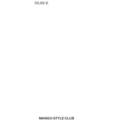
59,99 €
Prix actuel [59,99 € ]
MANGO STYLE CLUB