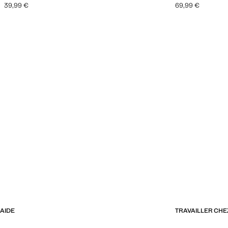
39,99 €
69,99 €
Prix actuel [39,99 € ]
Prix actuel [69,99
AIDE
TRAVAILLER CH