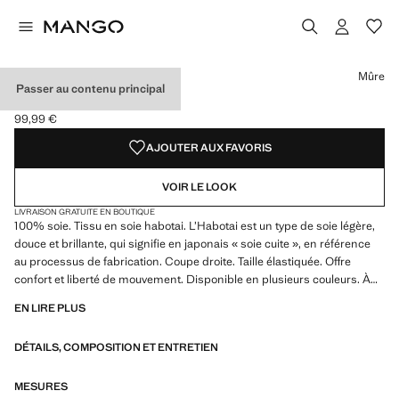
Choisissez une couleur
Couleur Vert forêt
Couleur Orange brûlé
Couleur Mûre sélectionnée
Mûre
Passer au contenu principal
PANTALON SOIE
99,99 €
Prix actuel [99,99 € ]
AJOUTER AUX FAVORIS
VOIR LE LOOK
LIVRAISON GRATUITE EN BOUTIQUE
100% soie. Tissu en soie habotai. L’Habotai est un type de soie légère,
douce et brillante, qui signifie en japonais « soie cuite », en référence
au processus de fabrication. Coupe droite. Taille élastiquée. Offre
confort et liberté de mouvement. Disponible en plusieurs couleurs. À
combiner avec d’autres articles de la collection
EN LIRE PLUS
DÉTAILS, COMPOSITION ET ENTRETIEN
MESURES