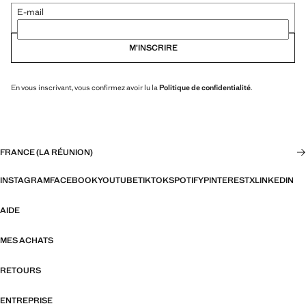
E-mail
M’INSCRIRE
En vous inscrivant, vous confirmez avoir lu la
Politique de confidentialité
.
FRANCE (LA RÉUNION)
INSTAGRAM
FACEBOOK
YOUTUBE
TIKTOK
SPOTIFY
PINTEREST
X
LINKEDIN
AIDE
MES ACHATS
RETOURS
ENTREPRISE