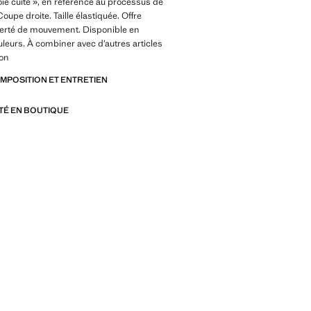
oie cuite », en référence au processus de
Coupe droite. Taille élastiquée. Offre
iberté de mouvement. Disponible en
uleurs. À combiner avec d’autres articles
ion
OMPOSITION ET ENTRETIEN
ITÉ EN BOUTIQUE