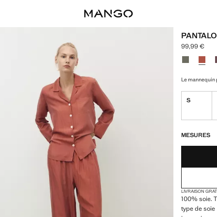
PANTALO
99,99 €
Prix actuel [
Choisissez u
Couleur Vert
Couleu
Le mannequin p
S
DERNIÈRES UNI
NON DISPONIB
MESURES
LIVRAISON GRA
100% soie. T
type de soie 