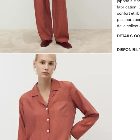
japonais « s
fabrication. 
confort et l
plusieurs co
de la collect
DÉTAILS, C
DISPONIBIL