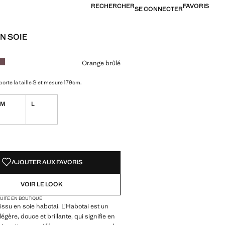
RECHERCHER
FAVORIS
SE CONNECTER
N SOIE
99,99 € ]
ne couleur
 forêt
r Orange brûlé sélectionnée
Couleur Mûre
Orange brûlé
orte la taille S et mesure 179cm.
M
L
TÉS !
LE. JE LE VEUX !
AJOUTER AUX FAVORIS
VOIR LE LOOK
TUITE EN BOUTIQUE
issu en soie habotai. L’Habotai est un
légère, douce et brillante, qui signifie en