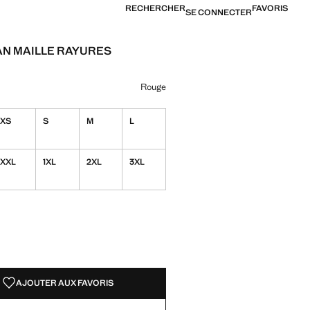
RECHERCHER
FAVORIS
SE CONNECTER
N MAILLE RAYURES
39,99 € ]
ne couleur
ge sélectionnée
r Bleu
Rouge
XS
S
M
L
XXL
1XL
2XL
3XL
TÉS !
LE. JE LE VEUX !
AJOUTER AUX FAVORIS