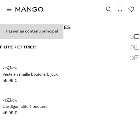
CARDIGANS POUR FEMMES
Passer au contenu principal
Chang
Aff
FILTRER ET TRIER
Aff
Af
VESTE EN MAILLE BOUTONS BIJOUX
NEW NOW
Veste en maille boutons bijoux
59,99 €
Prix actuel [59,99 € ]
CARDIGAN CÔTELÉ BOUTONS
NEW NOW
Cardigan côtelé boutons
45,99 €
Prix actuel [45,99 € ]