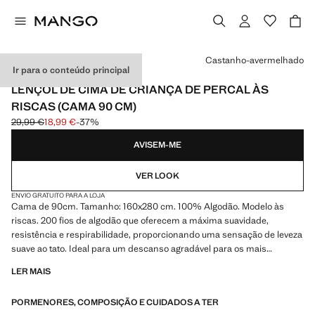
Selecione uma cor
Castanho-avermelhado
Ir para o conteúdo principal
MADE IN SPAIN
LENÇOL DE CIMA DE CRIANÇA DE PERCAL ÀS
RISCAS (CAMA 90 CM)
29,99 €
18,99 €
-37%
Preço inicial riscado [29,99 € ]
Preço atual [18,99 € ]
AVISEM-ME
VER LOOK
ENVIO GRATUITO PARA A LOJA
Cama de 90cm. Tamanho: 160x280 cm. 100% Algodão. Modelo às
riscas. 200 fios de algodão que oferecem a máxima suavidade,
resistência e respirabilidade, proporcionando uma sensação de leveza
suave ao tato. Ideal para um descanso agradável para os mais
pequenos da casa. Combina com mais produtos da coleção. Produto
LER MAIS
em saldos
PORMENORES, COMPOSIÇÃO E CUIDADOS A TER