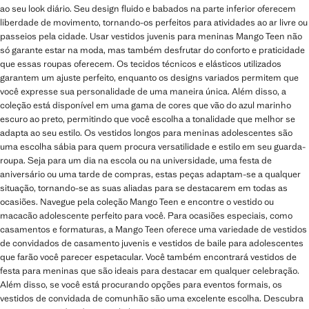
ao seu look diário. Seu design fluido e babados na parte inferior oferecem
liberdade de movimento, tornando-os perfeitos para atividades ao ar livre ou
passeios pela cidade. Usar vestidos juvenis para meninas Mango Teen não
só garante estar na moda, mas também desfrutar do conforto e praticidade
que essas roupas oferecem. Os tecidos técnicos e elásticos utilizados
garantem um ajuste perfeito, enquanto os designs variados permitem que
você expresse sua personalidade de uma maneira única. Além disso, a
coleção está disponível em uma gama de cores que vão do azul marinho
escuro ao preto, permitindo que você escolha a tonalidade que melhor se
adapta ao seu estilo. Os vestidos longos para meninas adolescentes são
uma escolha sábia para quem procura versatilidade e estilo em seu guarda-
roupa. Seja para um dia na escola ou na universidade, uma festa de
aniversário ou uma tarde de compras, estas peças adaptam-se a qualquer
situação, tornando-se as suas aliadas para se destacarem em todas as
ocasiões. Navegue pela coleção Mango Teen e encontre o vestido ou
macacão adolescente perfeito para você. Para ocasiões especiais, como
casamentos e formaturas, a Mango Teen oferece uma variedade de vestidos
de convidados de casamento juvenis e vestidos de baile para adolescentes
que farão você parecer espetacular. Você também encontrará vestidos de
festa para meninas que são ideais para destacar em qualquer celebração.
Além disso, se você está procurando opções para eventos formais, os
vestidos de convidada de comunhão são uma excelente escolha. Descubra