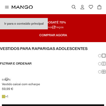
SALDOS
ATÉ 70%
Ir para o conteúdo principal
Últimos Preços
COMPRAR AGORA
VESTIDOS PARA RAPARIGAS ADOLESCENTES
Mudar
Mos
FILTRAR E ORDENAR
Mos
Mo
VESTIDO CAICAI COM ECHARPE
EVENTS
Vestido caicai com echarpe
59,99 €
Preço atual [59,99 € ]
+1 cor
+
1