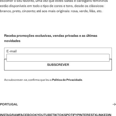
escolher o seu favorito, uma vez que estes saltas e cardigans femininos
estão disponíveis em todo o tipo de cores e tons, desde os clássicos:
branco, preto, cinzento; até aos mais originais: rosa, verde, lilás, etc.
Receba promoções exclusivas, vendas privadas e as últimas
novidades
E-mail
SUBSCREVER
Ao subscrever-se, confirma que leu a
Política de Privacidade
.
PORTUGAL
INSTAGRAM
FACEBOOK
YOUTUBE
TIKTOK
SPOTIFY
PINTEREST
X
LINKEDIN