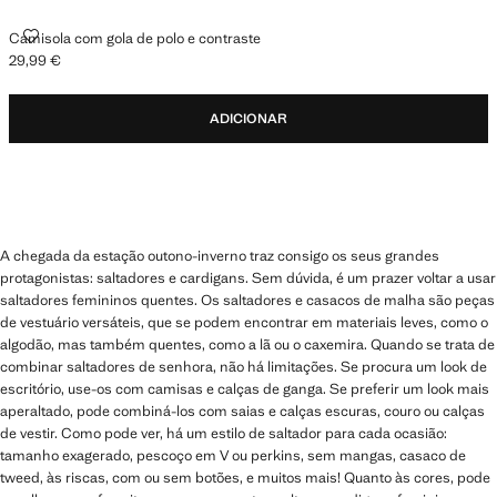
CAMISOLA COM GOLA DE POLO E CONTRASTE
Camisola com gola de polo e contraste
29,99 €
Preço atual [29,99 € ]
ADICIONAR
A chegada da estação outono-inverno traz consigo os seus grandes
protagonistas: saltadores e cardigans. Sem dúvida, é um prazer voltar a usar
saltadores femininos quentes. Os saltadores e casacos de malha são peças
de vestuário versáteis, que se podem encontrar em materiais leves, como o
algodão, mas também quentes, como a lã ou o caxemira. Quando se trata de
combinar saltadores de senhora, não há limitações. Se procura um look de
escritório, use-os com camisas e calças de ganga. Se preferir um look mais
aperaltado, pode combiná-los com saias e calças escuras, couro ou calças
de vestir. Como pode ver, há um estilo de saltador para cada ocasião:
tamanho exagerado, pescoço em V ou perkins, sem mangas, casaco de
tweed, às riscas, com ou sem botões, e muitos mais! Quanto às cores, pode