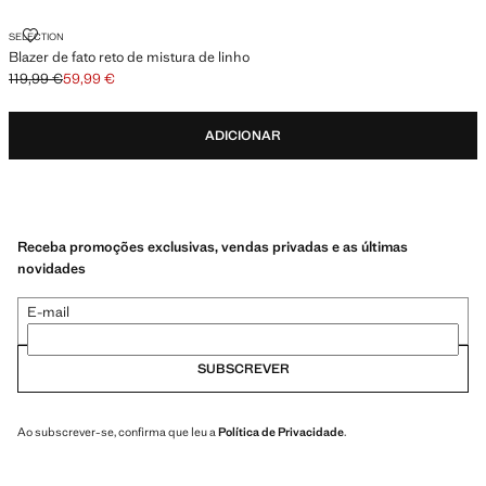
BLAZER DE FATO RETO DE MISTURA DE LINHO
SELECTION
Blazer de fato reto de mistura de linho
119,99 €
59,99 €
Preço inicial riscado [119,99 € ]
Preço atual [59,99 € ]
ADICIONAR
Receba promoções exclusivas, vendas privadas e as últimas
novidades
E-mail
SUBSCREVER
Ao subscrever-se, confirma que leu a
Política de Privacidade
.