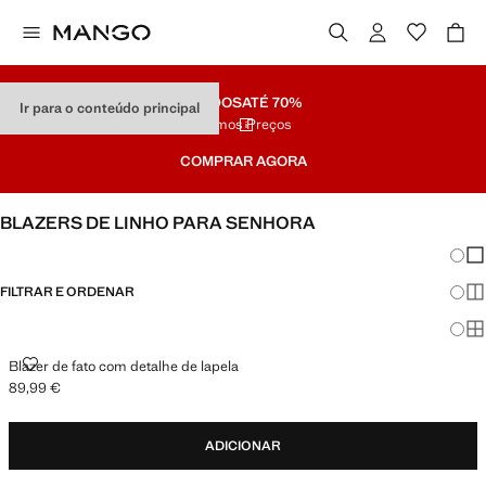
SALDOS
ATÉ 70%
Ir para o conteúdo principal
Últimos Preços
COMPRAR AGORA
BLAZERS DE LINHO PARA SENHORA
Mudar
Mos
FILTRAR E ORDENAR
Mos
Mo
BLAZER DE FATO COM DETALHE DE LAPELA
Blazer de fato com detalhe de lapela
89,99 €
Preço atual [89,99 € ]
ADICIONAR