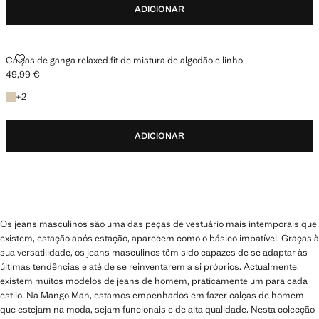
ADICIONAR
CALÇAS DE GANGA RELAXED FIT DE MISTURA DE ALGODÃO E LINHO
Calças de ganga relaxed fit de mistura de algodão e linho
49,99 €
Preço atual [49,99 € ]
+2 cores
+
2
ADICIONAR
Os jeans masculinos são uma das peças de vestuário mais intemporais que
existem, estação após estação, aparecem como o básico imbatível. Graças à
sua versatilidade, os jeans masculinos têm sido capazes de se adaptar às
últimas tendências e até de se reinventarem a si próprios. Actualmente,
existem muitos modelos de jeans de homem, praticamente um para cada
estilo. Na Mango Man, estamos empenhados em fazer calças de homem
que estejam na moda, sejam funcionais e de alta qualidade. Nesta colecção