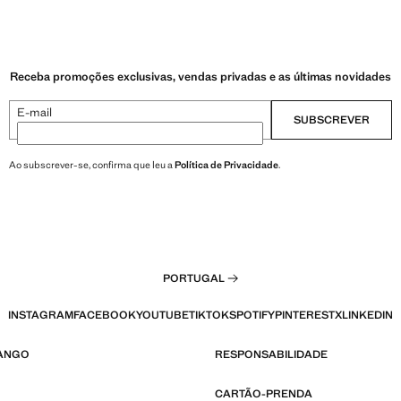
Preço atual [6,99 € ]
Receba promoções exclusivas, vendas privadas e as últimas novidades
E-mail
SUBSCREVER
Ao subscrever-se, confirma que leu a
Política de Privacidade
.
PORTUGAL
INSTAGRAM
FACEBOOK
YOUTUBE
TIKTOK
SPOTIFY
PINTEREST
X
LINKEDIN
MANGO
RESPONSABILIDADE
CARTÃO-PRENDA