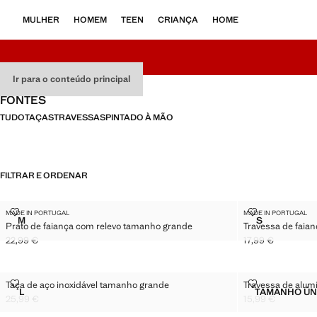
MULHER
HOMEM
TEEN
CRIANÇA
HOME
Ir para o conteúdo principal
FONTES
TUDO
TAÇAS
TRAVESSAS
PINTADO À MÃO
FILTRAR E ORDENAR
PRATO DE FAIANÇA COM RELEVO TAMANHO GRANDE
TRAVESSA DE
MADE IN PORTUGAL
MADE IN PORTUGAL
Tamanhos
Tamanhos
M
S
Prato de faiança com relevo tamanho grande
Travessa de faia
PRATO DE FAIANÇA COM RELEVO TAMANHO GRANDE
TRAVESSA D
22,99 €
17,99 €
Preço atual [22,99 € ]
Preço atual [17,99
TAÇA DE AÇO INOXIDÁVEL TAMANHO GRANDE
TRAVESSA DE
Taça de aço inoxidável tamanho grande
Travessa de alum
Tamanhos
Tamanhos
L
TAMANHO ÚN
TAÇA DE AÇO INOXIDÁVEL TAMANHO GRANDE
TRAV
25,99 €
15,99 €
Preço atual [25,99 € ]
Preço atual [15,99