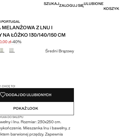
SZUKAJ
ULUBIONE
ZALOGUJ SIĘ
KOSZYK
IN PORTUGAL
 MELANŻOWA Z LNU I
 NA ŁÓŻKO 130/140/150 CM
,00 zł
-40%
na początkowa [499,99 zł ]
a [300,00 zł ]
r
Średni Brązowy
I!
. CHCĘ TO!
DODAJ DO ULUBIONYCH
POKAŻ LOOK
ŁKA DO SKLEPU
wełny i lnu. Rozmiar: 230x250 cm.
ykończenie. Mieszanka lnu i bawełny, z
fektem barwionej przędzy. Zapewnia