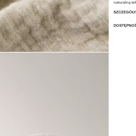
naturalną te
większej lic
SZCZEGÓŁY,
rozmiarów. 
DOSTĘPNOŚ