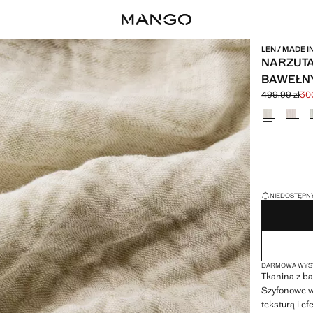
LEN / MADE 
NARZUTA
BAWEŁNY
499,99 zł
300
Skreślona ce
Aktualna cen
Wybierz kolo
OSTATNIE SZTUK
NIEDOSTĘPNY
DARMOWA WYSY
Tkanina z ba
Szyfonowe w
teksturą i e