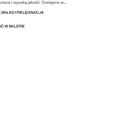
ksturę i wysoką jakość. Dostępne w
zbie kolorów. Dostępny w większej liczbie
 SKŁAD I PIELĘGNACJA
Produkt na wyprzedaży
Ć W SKLEPIE