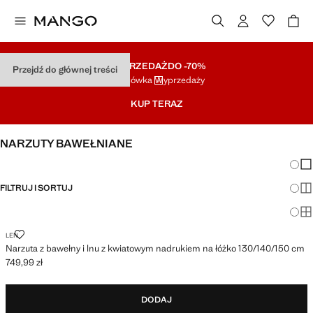
WYPRZEDAŻ
DO -70%
Przejdź do głównej treści
Końcówka Wyprzedaży
KUP TERAZ
NARZUTY BAWEŁNIANE
Zmian
Pok
FILTRUJ I SORTUJ
Pok
230 X 250 CM
Po
NARZUTA Z BAWEŁNY I LNU Z KWIATOWYM NADRUKIEM NA ŁÓŻKO 130
LEN
Narzuta z bawełny i lnu z kwiatowym nadrukiem na łóżko 130/140/150 cm
749,99 zł
Aktualna cena [749,99 zł ]
DODAJ