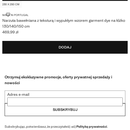
230 X 250 CM
NARZUTA BAWEŁNIANA Z TEKSTURĄ I WYPUKŁYM WZOREM GARMENT D
MADE IN PORTUGAL
Narzuta bawełniana z teksturą i wypukłym wzorem garment dye na łóżko
130/140/150 cm
469,99 zł
Aktualna cena [469,99 zł ]
DODAJ
Otrzymuj ekskluzywne promocje, oferty prywatnej sprzedaży i
nowości
Adres e-mail
SUBSKRYBUJ
Subskrybując, potwierdzasz, że przeczytałeś(-aś)
Politykę prywatności
.