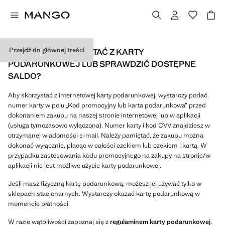
Przejdź do głównej treści
JAK MOGĘ SKORZYSTAĆ Z KARTY
PODARUNKOWEJ LUB SPRAWDZIĆ DOSTĘPNE
SALDO?
Aby skorzystać z internetowej karty podarunkowej, wystarczy podać
numer karty w polu „Kod promocyjny lub karta podarunkowa” przed
dokonaniem zakupu na naszej stronie internetowej lub w aplikacji
(usługa tymczasowo wyłączona). Numer karty i kod CVV znajdziesz w
otrzymanej wiadomości e-mail. Należy pamiętać, że zakupu można
dokonać wyłącznie, płacąc w całości czekiem lub czekiem i kartą. W
przypadku zastosowania kodu promocyjnego na zakupy na stronie/w
aplikacji nie jest możliwe użycie karty podarunkowej.
Jeśli masz fizyczną kartę podarunkową, możesz jej używać tylko w
sklepach stacjonarnych. Wystarczy okazać kartę podarunkową w
momencie płatności.
W razie wątpliwości zapoznaj się z
regulaminem karty podarunkowej
.