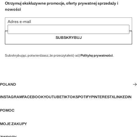
Otrzymuj ekskluzywne promocje, oferty prywatnej sprzedaży i
nowości
Adres e-mail
SUBSKRYBUJ
Subskrybując, potwierdzasz, że przeczytałeś(-aś)
Politykę prywatności
.
POLAND
INSTAGRAM
FACEBOOK
YOUTUBE
TIKTOK
SPOTIFY
PINTEREST
X
LINKEDIN
POMOC
MOJE ZAKUPY