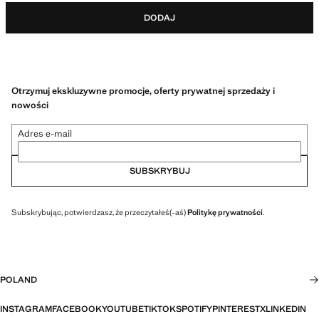
DODAJ
Otrzymuj ekskluzywne promocje, oferty prywatnej sprzedaży i
nowości
Adres e-mail
SUBSKRYBUJ
Subskrybując, potwierdzasz, że przeczytałeś(-aś)
Politykę prywatności
.
POLAND
INSTAGRAM
FACEBOOK
YOUTUBE
TIKTOK
SPOTIFY
PINTEREST
X
LINKEDIN