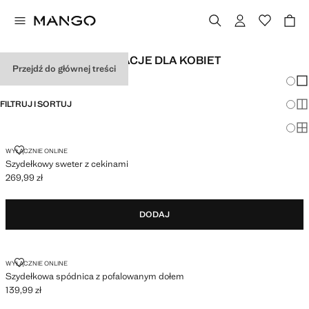
FESTIWALOWE STYLIZACJE DLA KOBIET
Przejdź do głównej treści
Zmian
Pok
FILTRUJ I SORTUJ
Pok
Po
SZYDEŁKOWY SWETER Z CEKINAMI
WYŁĄCZNIE ONLINE
Szydełkowy sweter z cekinami
269,99 zł
Aktualna cena [269,99 zł ]
DODAJ
SZYDEŁKOWA SPÓDNICA Z POFALOWANYM DOŁEM
WYŁĄCZNIE ONLINE
Szydełkowa spódnica z pofalowanym dołem
139,99 zł
Aktualna cena [139,99 zł ]