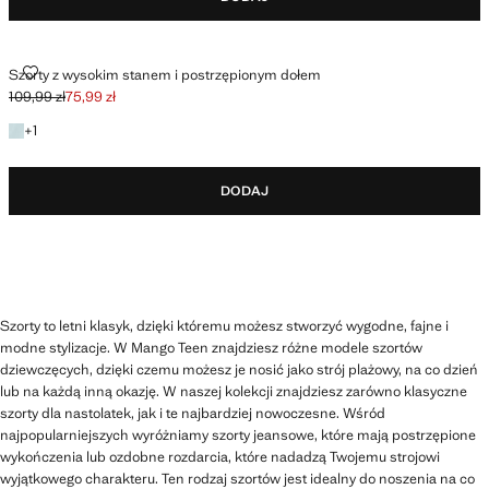
SZORTY Z WYSOKIM STANEM I POSTRZĘPIONYM DOŁEM
Szorty z wysokim stanem i postrzępionym dołem
109,99 zł
75,99 zł
Skreślona cena początkowa [109,99 zł ]
Aktualna cena [75,99 zł ]
+1 kolor
+
1
DODAJ
Szorty to letni klasyk, dzięki któremu możesz stworzyć wygodne, fajne i
modne stylizacje. W Mango Teen znajdziesz różne modele szortów
dziewczęcych, dzięki czemu możesz je nosić jako strój plażowy, na co dzień
lub na każdą inną okazję. W naszej kolekcji znajdziesz zarówno klasyczne
szorty dla nastolatek, jak i te najbardziej nowoczesne. Wśród
najpopularniejszych wyróżniamy szorty jeansowe, które mają postrzępione
wykończenia lub ozdobne rozdarcia, które nadadzą Twojemu strojowi
wyjątkowego charakteru. Ten rodzaj szortów jest idealny do noszenia na co