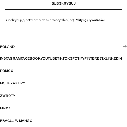
SUBSKRYBUJ
Subskrybując, potwierdzasz, że przeczytałeś(-aś)
Politykę prywatności
.
POLAND
INSTAGRAM
FACEBOOK
YOUTUBE
TIKTOK
SPOTIFY
PINTEREST
X
LINKEDIN
POMOC
MOJE ZAKUPY
ZWROTY
FIRMA
PRACUJ W MANGO