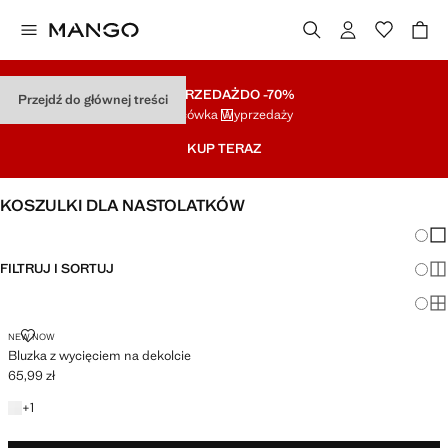
WYPRZEDAŻ
DO -70%
Przejdź do głównej treści
Końcówka Wyprzedaży
KUP TERAZ
KOSZULKI DLA NASTOLATKÓW
Zmian
Pok
FILTRUJ I SORTUJ
Pok
Po
BLUZKA Z WYCIĘCIEM NA DEKOLCIE
NEW NOW
Bluzka z wycięciem na dekolcie
65,99 zł
Aktualna cena [65,99 zł ]
+1 kolor
+
1