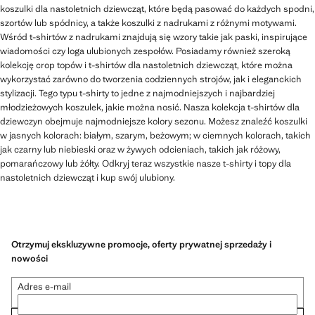
koszulki dla nastoletnich dziewcząt, które będą pasować do każdych spodni,
szortów lub spódnicy, a także koszulki z nadrukami z różnymi motywami.
Wśród t-shirtów z nadrukami znajdują się wzory takie jak paski, inspirujące
wiadomości czy loga ulubionych zespołów. Posiadamy również szeroką
kolekcję crop topów i t-shirtów dla nastoletnich dziewcząt, które można
wykorzystać zarówno do tworzenia codziennych strojów, jak i eleganckich
stylizacji. Tego typu t-shirty to jedne z najmodniejszych i najbardziej
młodzieżowych koszulek, jakie można nosić. Nasza kolekcja t-shirtów dla
dziewczyn obejmuje najmodniejsze kolory sezonu. Możesz znaleźć koszulki
w jasnych kolorach: białym, szarym, beżowym; w ciemnych kolorach, takich
jak czarny lub niebieski oraz w żywych odcieniach, takich jak różowy,
pomarańczowy lub żółty. Odkryj teraz wszystkie nasze t-shirty i topy dla
nastoletnich dziewcząt i kup swój ulubiony.
Otrzymuj ekskluzywne promocje, oferty prywatnej sprzedaży i
nowości
Adres e-mail