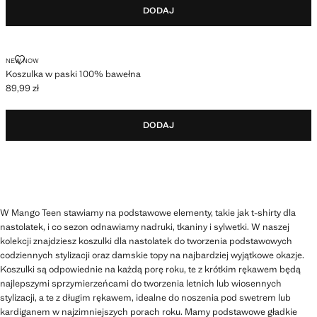
DODAJ
KOSZULKA W PASKI 100% BAWEŁNA
NEW NOW
Koszulka w paski 100% bawełna
89,99 zł
Aktualna cena [89,99 zł ]
DODAJ
W Mango Teen stawiamy na podstawowe elementy, takie jak t-shirty dla
nastolatek, i co sezon odnawiamy nadruki, tkaniny i sylwetki. W naszej
kolekcji znajdziesz koszulki dla nastolatek do tworzenia podstawowych
codziennych stylizacji oraz damskie topy na najbardziej wyjątkowe okazje.
Koszulki są odpowiednie na każdą porę roku, te z krótkim rękawem będą
najlepszymi sprzymierzeńcami do tworzenia letnich lub wiosennych
stylizacji, a te z długim rękawem, idealne do noszenia pod swetrem lub
kardiganem w najzimniejszych porach roku. Mamy podstawowe gładkie