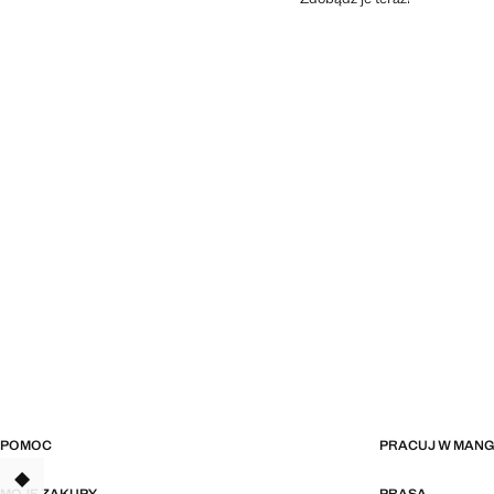
POMOC
PRACUJ W MAN
TANT