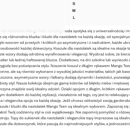
,99 zł ]
Aktualna cena [149,99 zł ]
S
EZ RĘKAWÓW W PASKI
KOSZULA Z MIESZANKI BAWE
M
EZ RĘKAWÓW W PASKI
KOSZULA Z MIESZANKI BAWE
L
EZ RĘKAWÓW W PASKI
KOSZULA Z MIESZANKI BAWE
EZ RĘKAWÓW W PASKI
ek dla nastolatek Mango Teen, w której moda spotyka się z uniwersalnością i
się różnorodna bluzka i bluzki dla nastolatek na każdą okazję, od specjaln
ęki wzorom od prostych i krótkich po asymetryczne i z nadrukiem, każde ubr
 osobowość każdej dziewczyny. Koszule dla nastolatek są idealne na okazje ta
ste wzory dodają odrobinę wyrafinowania i elegancji. Wyobraź sobie, że bierz
alter lub ładnej haftowanej bluzce. Dodatkowo, na dni szkolne lub wycieczki 
ygodę bez poświęcania stylu. Noszenie koszul z długim rękawem Mango Teen G
ronne, ale są również wykonane z wysokiej jakości materiałów, takich jak baw
szczone, asymetryczne wzory i falbany dodają dynamiki i świeżości, pozwala
bisty styl. Nasza kolekcja obejmuje gamę kolorów od błękitu nieba i miętowej
wczyna znajdzie swój idealny odcień. Dzięki opcjom z długim, krótkim rękawem
ym dodatkiem do każdej stylizacji, niezależnie od tego, czy jest to relaksujący
na i elegancka opcja na każdą okazję. Jeśli chcesz odświeżyć swoją gardero
oszule i bluzki dla nastolatek Mango Teen są idealnym wyborem. Zapoznaj się z 
łcić Twój codzienny styl w coś wyjątkowego. Nie zapomnij pomyśleć o różowy
 stroju. Topy do sukienek dla nastolatek i eleganckie topy imprezowe są ideal
zule dla dziewczynek, które pasują do najmodniejszych stylów, a jednocześni