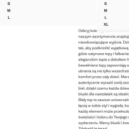
Aktualna cena [129,99 zł ]
Aktualna cena [109
S
S
KOPERTOWA BLUZKA Z DEKOLTEM W SEREK
KOSZULA B
M
M
KOPERTOWA BLUZKA Z DEKOLTEM W SEREK
KOSZULA B
L
L
KOPERTOWA BLUZKA Z DEKOLTEM W SEREK
KOSZULA B
XL
KOSZULA B
Odkryj kolekcję koszul i bluz
naszym asortymencie znajduje 
niezobowiązujące wyjścia. Dzi
tak, aby podkreślić wyjątkową
gdzie satynowe topy i falbania
eleganckim topie z dekoltem h
bawełniane topy zapewniają w
ubrania są nie tylko wszechst
komfort przez cały dzień. Mar
autentycznie wyrazić swój oso
biel, dzięki czemu każda dzie
bluzki dla nastolatek są idealn
Biały top to zawsze uniwersal
łączą w sobie styl i wygodę, k
każdy element może przekszta
świeżości i koloru do Twojego
wydarzeniu. Mamy bluzki i kos
Zdobądź je teraz!