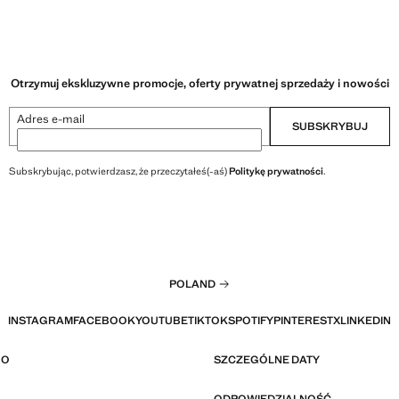
Otrzymuj ekskluzywne promocje, oferty prywatnej sprzedaży i nowości
Adres e-mail
SUBSKRYBUJ
Subskrybując, potwierdzasz, że przeczytałeś(-aś)
Politykę prywatności
.
POLAND
INSTAGRAM
FACEBOOK
YOUTUBE
TIKTOK
SPOTIFY
PINTEREST
X
LINKEDIN
GO
SZCZEGÓLNE DATY