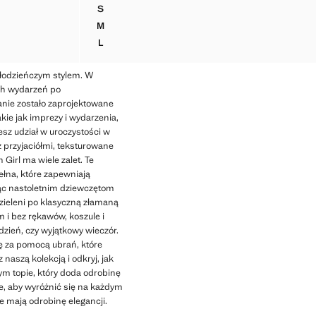
Aktualna cena [149,99 zł ]
S
ŁNY W PASKI
BLUZKA Z SZYFONU Z WIĄZANIEM
M
ŁNY W PASKI
BLUZKA Z SZYFONU Z WIĄZANIEM
L
ŁNY W PASKI
BLUZKA Z SZYFONU Z WIĄZANIEM
 młodzieńczym stylem. W
ych wydarzeń po
anie zostało zaprojektowane
kie jak imprezy i wydarzenia,
esz udział w uroczystości w
z przyjaciółmi, teksturowane
irl ma wiele zalet. Te
ełna, które zapewniają
jąc nastoletnim dziewczętom
 zieleni po klasyczną złamaną
 i bez rękawów, koszule i
 dzień, czy wyjątkowy wieczór.
bę za pomocą ubrań, które
naszą kolekcją i odkryj, jak
m topie, który doda odrobinę
ne, aby wyróżnić się na każdym
e mają odrobinę elegancji.