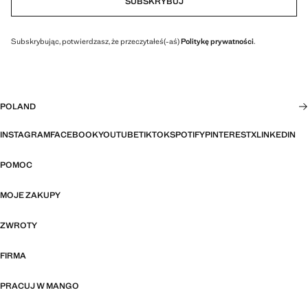
SUBSKRYBUJ
Subskrybując, potwierdzasz, że przeczytałeś(-aś)
Politykę prywatności
.
POLAND
INSTAGRAM
FACEBOOK
YOUTUBE
TIKTOK
SPOTIFY
PINTEREST
X
LINKEDIN
POMOC
MOJE ZAKUPY
ZWROTY
FIRMA
PRACUJ W MANGO