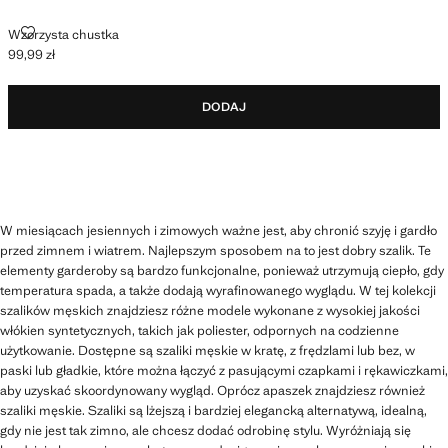
WZORZYSTA CHUSTKA
Wzorzysta chustka
99,99 zł
Aktualna cena [99,99 zł ]
DODAJ
W miesiącach jesiennych i zimowych ważne jest, aby chronić szyję i gardło
przed zimnem i wiatrem. Najlepszym sposobem na to jest dobry szalik. Te
elementy garderoby są bardzo funkcjonalne, ponieważ utrzymują ciepło, gdy
temperatura spada, a także dodają wyrafinowanego wyglądu. W tej kolekcji
szalików męskich znajdziesz różne modele wykonane z wysokiej jakości
włókien syntetycznych, takich jak poliester, odpornych na codzienne
użytkowanie. Dostępne są szaliki męskie w kratę, z frędzlami lub bez, w
paski lub gładkie, które można łączyć z pasującymi czapkami i rękawiczkami,
aby uzyskać skoordynowany wygląd. Oprócz apaszek znajdziesz również
szaliki męskie. Szaliki są lżejszą i bardziej elegancką alternatywą, idealną,
gdy nie jest tak zimno, ale chcesz dodać odrobinę stylu. Wyróżniają się