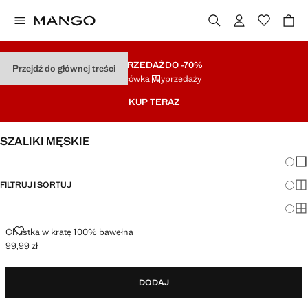
WYPRZEDAŻ
DO -70%
Przejdź do głównej treści
Końcówka Wyprzedaży
KUP TERAZ
SZALIKI MĘSKIE
Zmian
Pok
FILTRUJ I SORTUJ
Pok
Po
CHUSTKA W KRATĘ 100% BAWEŁNA
Chustka w kratę 100% bawełna
99,99 zł
Aktualna cena [99,99 zł ]
DODAJ