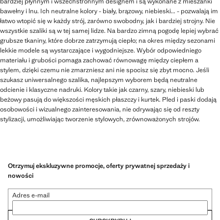
bardziej płynnym i wszechstronnym designem i są wykonane z mieszanki
bawełny i lnu. Ich neutralne kolory - biały, brązowy, niebieski... - pozwalają im
łatwo wtopić się w każdy strój, zarówno swobodny, jak i bardziej strojny. Nie
wszystkie szaliki są w tej samej lidze. Na bardzo zimną pogodę lepiej wybrać
grubsze tkaniny, które dobrze zatrzymują ciepło; na okres między sezonami
lekkie modele są wystarczające i wygodniejsze. Wybór odpowiedniego
materiału i grubości pomaga zachować równowagę między ciepłem a
stylem, dzięki czemu nie zmarzniesz ani nie spocisz się zbyt mocno. Jeśli
szukasz uniwersalnego szalika, najlepszym wyborem będą neutralne
odcienie i klasyczne nadruki. Kolory takie jak czarny, szary, niebieski lub
beżowy pasują do większości męskich płaszczy i kurtek. Pled i paski dodają
osobowości i wizualnego zainteresowania, nie odrywając się od reszty
stylizacji, umożliwiając tworzenie stylowych, zrównoważonych strojów.
Otrzymuj ekskluzywne promocje, oferty prywatnej sprzedaży i
nowości
Adres e-mail