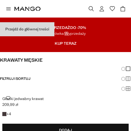
WYPRZEDAŻ
DO -70%
Przejdź do głównej treści
Końcówka Wyprzedaży
KUP TERAZ
KRAWATY MĘSKIE
Zmian
Pok
FILTRUJ I SORTUJ
Pok
Po
GŁADKI JEDWABNY KRAWAT
Gładki jedwabny krawat
209,99 zł
Aktualna cena [209,99 zł ]
+4 kolory
+
4
DODAJ