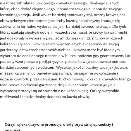
nie może zabraknąć bordowego krawata męskiego, idealnego dla tych,
którzy chcą dodać eleganckiego i ponadczasowego niuansu do swojego
formalnego stroju. Jeśli wolisz bardziej stonowany styl, czarny krawat jest
obowiązkowym elementem garderoby każdego mężczyzny i nadaje się
zarówno na formalne wydarzenia, jak i bardziej swobodne okazje. Dla tych,
którzy szukają ciepłych odcieni i wszechstronności, brązowy krawat męski
jest doskonałym wyborem pasującym do męskich garniturów w różnych
kolorach i stylach. Główną zaletą włączenia tych akcesoriów do swojej
garderoby jest wszechstronność: niebieski krawat może być idealnym
wyborem do codziennego noszenia w biurze, podczas gdy geometryczny lub
pasiasty wzór pozwala podjąć ryzyko i pokazać swoją osobowość podczas
bardziej swobodnych wydarzeń. Wysokiej jakości tkaniny, takie jak jedwab,
mieszanka wełny lub bawełny, zapewniają nienaganne wykończenie i
uczucie komfortu przez cały dzień. Krótko mówiąc, kolekcja krawatów Mango
Man pozwala odnowić garderobę dzięki akcesoriom, które nigdy nie
wychodzą z mody i są odpowiednie na każdą okazję. Odkryj wszystkie
możliwości i znajdź idealny dodatek na każdą chwilę.
Otrzymuj ekskluzywne promocje, oferty prywatnej sprzedaży i
nowości