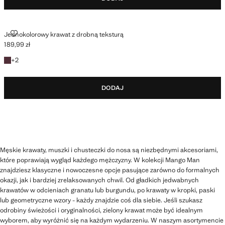
JEDNOKOLOROWY KRAWAT Z DROBNĄ TEKSTURĄ
Jednokolorowy krawat z drobną teksturą
189,99 zł
Aktualna cena [189,99 zł ]
+2 kolory
+
2
DODAJ
Męskie krawaty, muszki i chusteczki do nosa są niezbędnymi akcesoriami,
które poprawiają wygląd każdego mężczyzny. W kolekcji Mango Man
znajdziesz klasyczne i nowoczesne opcje pasujące zarówno do formalnych
okazji, jak i bardziej zrelaksowanych chwil. Od gładkich jedwabnych
krawatów w odcieniach granatu lub burgundu, po krawaty w kropki, paski
lub geometryczne wzory - każdy znajdzie coś dla siebie. Jeśli szukasz
odrobiny świeżości i oryginalności, zielony krawat może być idealnym
wyborem, aby wyróżnić się na każdym wydarzeniu. W naszym asortymencie