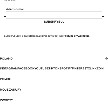
Adres e-mail
SUBSKRYBUJ
Subskrybując, potwierdzasz, że przeczytałeś(-aś)
Politykę prywatności
.
POLAND
INSTAGRAM
FACEBOOK
YOUTUBE
TIKTOK
SPOTIFY
PINTEREST
X
LINKEDIN
POMOC
MOJE ZAKUPY
ZWROTY