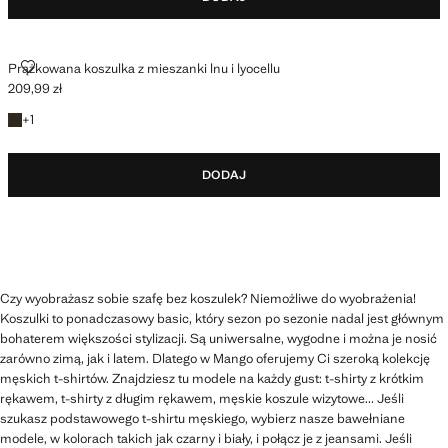
PRĄŻKOWANA KOSZULKA Z MIESZANKI LNU I LYOCELLU
Prążkowana koszulka z mieszanki lnu i lyocellu
209,99 zł
Aktualna cena [209,99 zł ]
+1 kolor
+
1
DODAJ
Czy wyobrażasz sobie szafę bez koszulek? Niemożliwe do wyobrażenia!
Koszulki to ponadczasowy basic, który sezon po sezonie nadal jest głównym
bohaterem większości stylizacji. Są uniwersalne, wygodne i można je nosić
zarówno zimą, jak i latem. Dlatego w Mango oferujemy Ci szeroką kolekcję
męskich t-shirtów. Znajdziesz tu modele na każdy gust: t-shirty z krótkim
rękawem, t-shirty z długim rękawem, męskie koszule wizytowe... Jeśli
szukasz podstawowego t-shirtu męskiego, wybierz nasze bawełniane
modele, w kolorach takich jak czarny i biały, i połącz je z jeansami. Jeśli