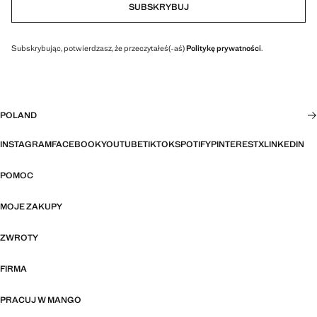
SUBSKRYBUJ
Subskrybując, potwierdzasz, że przeczytałeś(-aś)
Politykę prywatności
.
POLAND
INSTAGRAM
FACEBOOK
YOUTUBE
TIKTOK
SPOTIFY
PINTEREST
X
LINKEDIN
POMOC
MOJE ZAKUPY
ZWROTY
FIRMA
PRACUJ W MANGO