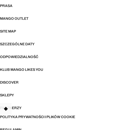
PRASA
MANGO OUTLET
SITE MAP
SZCZEGÓLNE DATY
ODPOWIEDZIALNOŚĆ
KLUB MANGO LIKES YOU
DISCOVER
SKLEPY
PARTNERZY
TANT
POLITYKA PRYWATNOŚCI I PLIKÓW COOKIE
REGULAMIN