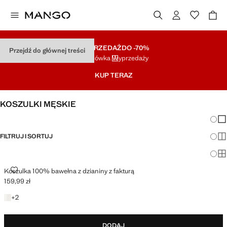
WYPRZEDAŻ
DO -70%
Przejdź do głównej treści
Końcówka Wyprzedaży
KUP TERAZ
KOSZULKI MĘSKIE
Zmian
Pok
FILTRUJ I SORTUJ
Pok
Po
KOSZULKA 100% BAWEŁNA Z DZIANINY Z FAKTURĄ
Koszulka 100% bawełna z dzianiny z fakturą
159,99 zł
Aktualna cena [159,99 zł ]
+2 kolory
+
2
DODAJ