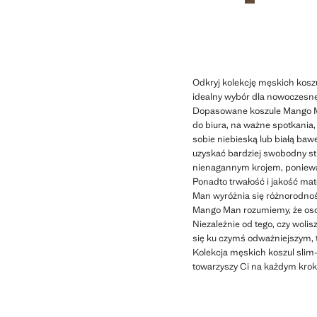
Odkryj kolekcję męskich kosz
idealny wybór dla nowoczesne
Dopasowane koszule Mango Man
do biura, na ważne spotkania
sobie niebieską lub białą baw
uzyskać bardziej swobodny str
nienagannym krojem, ponieważ 
Ponadto trwałość i jakość mat
Man wyróżnia się różnorodnoś
Mango Man rozumiemy, że osobi
Niezależnie od tego, czy woli
się ku czymś odważniejszym, ta
Kolekcja męskich koszul slim-f
towarzyszy Ci na każdym krok