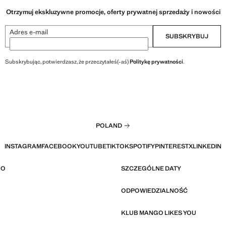
Otrzymuj ekskluzywne promocje, oferty prywatnej sprzedaży i nowości
Adres e-mail
SUBSKRYBUJ
Subskrybując, potwierdzasz, że przeczytałeś(-aś)
Politykę prywatności
.
POLAND
INSTAGRAM
FACEBOOK
YOUTUBE
TIKTOK
SPOTIFY
PINTEREST
X
LINKEDIN
GO
SZCZEGÓLNE DATY
ODPOWIEDZIALNOŚĆ
KLUB MANGO LIKES YOU