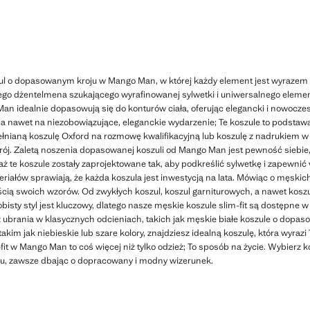
ul o dopasowanym kroju w Mango Man, w której każdy element jest wyrazem st
go dżentelmena szukającego wyrafinowanej sylwetki i uniwersalnego elemen
 idealnie dopasowują się do konturów ciała, oferując elegancki i nowoczesn
, a nawet na niezobowiązujące, eleganckie wydarzenie; Te koszule to podst
ełnianą koszulę Oxford na rozmowę kwalifikacyjną lub koszulę z nadrukiem w
ój. Zaletą noszenia dopasowanej koszuli od Mango Man jest pewność siebie, k
te koszule zostały zaprojektowane tak, aby podkreślić sylwetkę i zapewnić 
eriałów sprawiają, że każda koszula jest inwestycją na lata. Mówiąc o męskic
cią swoich wzorów. Od zwykłych koszul, koszul garniturowych, a nawet koszu
sty styl jest kluczowy, dlatego nasze męskie koszule slim-fit są dostępne w
sz ubrania w klasycznych odcieniach, takich jak męskie białe koszule o dopas
kim jak niebieskie lub szare kolory, znajdziesz idealną koszulę, która wyraz
it w Mango Man to coś więcej niż tylko odzież; To sposób na życie. Wybierz ko
u, zawsze dbając o dopracowany i modny wizerunek.