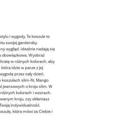
ylu i wygody. Te koszule to
tu swojej garderoby.
y wygląd. Idealnie nadają się
awa obowiązkowa. Wyobraź
 kratę w różnych kolorach, aby
tóra idzie w parze z jej
wygodę przez cały dzień.
h koszulach slim-fit, Mango
l jeansowych o kroju slim. W
 różnych kolorach i wzorach.
owanym kroju, czy skłaniasz
i Twoją indywidualność.
szulę, która mówi za Ciebie i