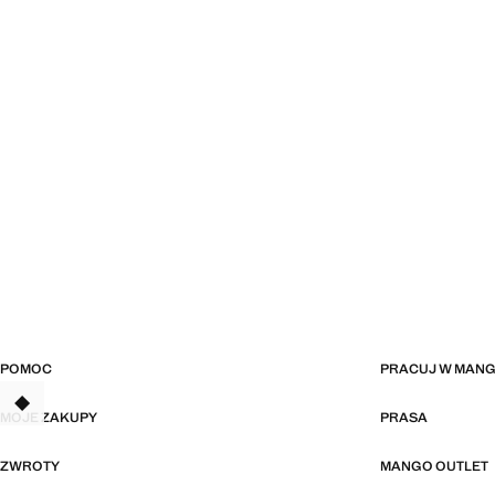
POMOC
PRACUJ W MAN
TANT
MOJE ZAKUPY
PRASA
ZWROTY
MANGO OUTLET