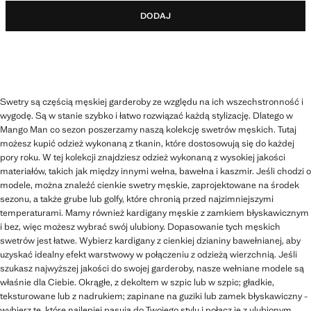
DODAJ
Swetry są częścią męskiej garderoby ze względu na ich wszechstronność i
wygodę. Są w stanie szybko i łatwo rozwiązać każdą stylizację. Dlatego w
Mango Man co sezon poszerzamy naszą kolekcję swetrów męskich. Tutaj
możesz kupić odzież wykonaną z tkanin, które dostosowują się do każdej
pory roku. W tej kolekcji znajdziesz odzież wykonaną z wysokiej jakości
materiałów, takich jak między innymi wełna, bawełna i kaszmir. Jeśli chodzi o
modele, można znaleźć cienkie swetry męskie, zaprojektowane na środek
sezonu, a także grube lub golfy, które chronią przed najzimniejszymi
temperaturami. Mamy również kardigany męskie z zamkiem błyskawicznym
i bez, więc możesz wybrać swój ulubiony. Dopasowanie tych męskich
swetrów jest łatwe. Wybierz kardigany z cienkiej dzianiny bawełnianej, aby
uzyskać idealny efekt warstwowy w połączeniu z odzieżą wierzchnią. Jeśli
szukasz najwyższej jakości do swojej garderoby, nasze wełniane modele są
właśnie dla Ciebie. Okrągłe, z dekoltem w szpic lub w szpic; gładkie,
teksturowane lub z nadrukiem; zapinane na guziki lub zamek błyskawiczny -
wybierz te, które najlepiej pasują do Twojego stylu i połącz je z ulubionym