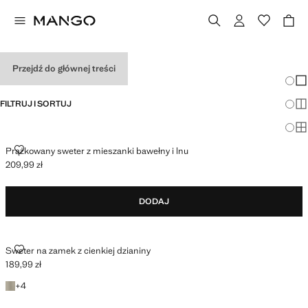
SKOCZKOWIE WZWYŻ
Przejdź do głównej treści
Zmian
Pok
FILTRUJ I SORTUJ
Pok
Po
PRĄŻKOWANY SWETER Z MIESZANKI BAWEŁNY I LNU
Prążkowany sweter z mieszanki bawełny i lnu
209,99 zł
Aktualna cena [209,99 zł ]
DODAJ
SWETER NA ZAMEK Z CIENKIEJ DZIANINY
Sweter na zamek z cienkiej dzianiny
189,99 zł
Aktualna cena [189,99 zł ]
+4 kolory
+
4