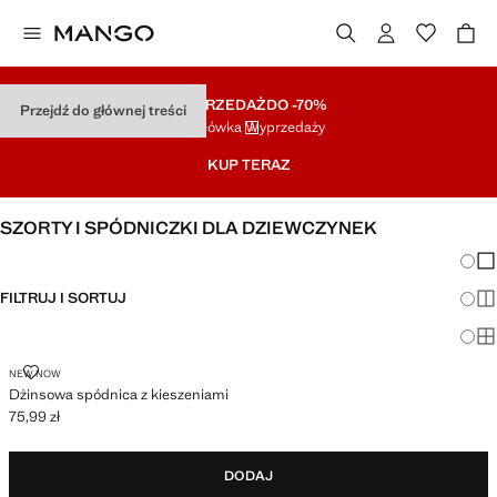
WYPRZEDAŻ
DO -70%
Przejdź do głównej treści
Końcówka Wyprzedaży
KUP TERAZ
SZORTY I SPÓDNICZKI DLA DZIEWCZYNEK
Zmian
Pok
FILTRUJ I SORTUJ
Pok
Po
DŻINSOWA SPÓDNICA Z KIESZENIAMI
NEW NOW
Dżinsowa spódnica z kieszeniami
75,99 zł
Aktualna cena [75,99 zł ]
DODAJ