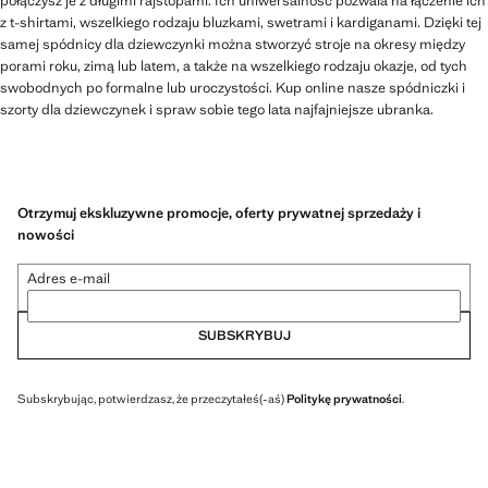
połączysz je z długimi rajstopami. Ich uniwersalność pozwala na łączenie ich
z t-shirtami, wszelkiego rodzaju bluzkami, swetrami i kardiganami. Dzięki tej
samej spódnicy dla dziewczynki można stworzyć stroje na okresy między
porami roku, zimą lub latem, a także na wszelkiego rodzaju okazje, od tych
swobodnych po formalne lub uroczystości. Kup online nasze spódniczki i
szorty dla dziewczynek i spraw sobie tego lata najfajniejsze ubranka.
Otrzymuj ekskluzywne promocje, oferty prywatnej sprzedaży i
nowości
Adres e-mail
SUBSKRYBUJ
Subskrybując, potwierdzasz, że przeczytałeś(-aś)
Politykę prywatności
.