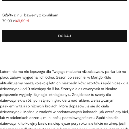
SZORTY Z LNU I BAWEŁNY Z KORALIKAMI
Szorty z lnu i bawełny z koralikami
79,99 zł
49,99 zł
Skreślona cena początkowa [79,99 zł ]
Aktualna cena [49,99 zł ]
DODAJ
Latem nie ma nic lepszego dla Twojego malucha niż zabawa w parku lub na
placu zabaw, wygodna i chłodna. Sezon po sezonie, w Mango Kids
aktualizujemy naszą kolekcję letnich niezbędników: szortów i spódniczek dla
dziewczynek od 9 miesięcy do 6 lat. Szorty dla dziewczynek to idealne
połączenie wygody i fajnego, letniego stylu. Znajdziesz tu szorty dla
dziewczynek w różnych stylach: gładkie, z nadrukiem, z elastycznym
paskiem w talii i o różnych krojach, które dopasowują się do ciała
dziewczynek. Można je znaleźć w podstawowych kolorach, jak czerń czy biel,
lub w odcieniach sezonu, m.in. beżu, pastelowego fioletu. Spódnice dla
dziewczynki to kolejny basic na cieplejsze pory roku, ale także na zimę, jeśli