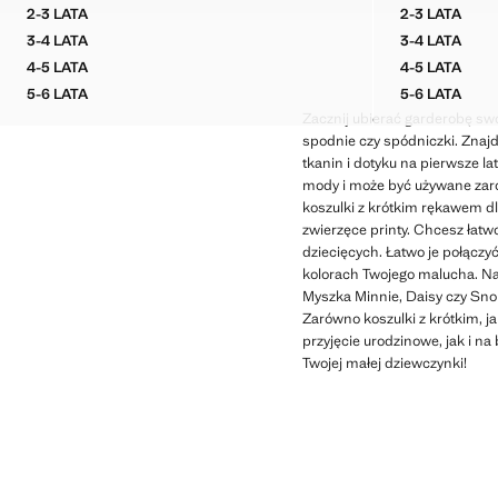
Aktualna cena [55,99 zł ]
Aktualna cena [55,
2-3 LATA
2-3 LATA
BAWEŁNIANY WZORZYSTY T-SHIRT
BAWEŁNI
3-4 LATA
3-4 LATA
BAWEŁNIANY WZORZYSTY T-SHIRT
BAWEŁNI
4-5 LATA
4-5 LATA
BAWEŁNIANY WZORZYSTY T-SHIRT
BAWEŁNI
5-6 LATA
5-6 LATA
BAWEŁNIANY WZORZYSTY T-SHIRT
BAWEŁNI
Zacznij ubierać garderobę swo
spodnie czy spódniczki. Znajd
tkanin i dotyku na pierwsze la
mody i może być używane zarów
koszulki z krótkim rękawem dl
zwierzęce printy. Chcesz łatw
dziecięcych. Łatwo je połączyć
kolorach Twojego malucha. Na 
Myszka Minnie, Daisy czy Snop
Zarówno koszulki z krótkim, 
przyjęcie urodzinowe, jak i na
Twojej małej dziewczynki!