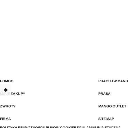
POMOC
PRACUJ W MAN
TANT
MOJE ZAKUPY
PRASA
ZWROTY
MANGO OUTLET
FIRMA
SITE MAP
POLITYKA PRYWATNOŚCI I PLIKÓW COOKIE
REGULAMIN
LINIA ETYCZNA