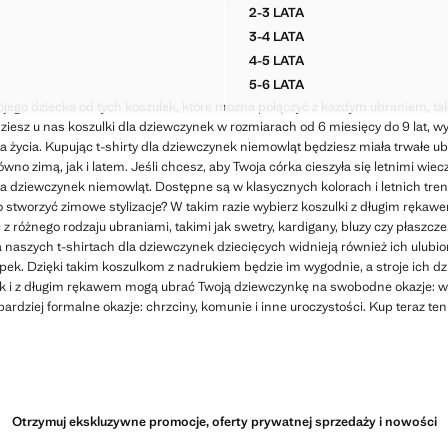
99 zł ]
Aktualna cena [55,99 zł ]
2-3 LATA
ANA KOSZULKA Z HAFTEM
KOSZULKA Z HAFTEM I FA
3-4 LATA
ANA KOSZULKA Z HAFTEM
KOSZULKA Z HAFTEM I FA
4-5 LATA
ANA KOSZULKA Z HAFTEM
KOSZULKA Z HAFTEM I FA
5-6 LATA
ANA KOSZULKA Z HAFTEM
KOSZULKA Z HAFTEM I FA
jego dziecka od tych koszulek, które można połączyć z każdym ubraniem, tak
ziesz u nas koszulki dla dziewczynek w rozmiarach od 6 miesięcy do 9 lat, w
ta życia. Kupując t-shirty dla dziewczynek niemowląt będziesz miała trwałe ub
no zimą, jak i latem. Jeśli chcesz, aby Twoja córka cieszyła się letnimi wie
a dziewczynek niemowląt. Dostępne są w klasycznych kolorach i letnich tren
o stworzyć zimowe stylizacje? W takim razie wybierz koszulki z długim ręka
 z różnego rodzaju ubraniami, takimi jak swetry, kardigany, bluzy czy płaszc
naszych t-shirtach dla dziewczynek dziecięcych widnieją również ich ulubion
ek. Dzięki takim koszulkom z nadrukiem będzie im wygodnie, a stroje ich dzi
jak i z długim rękawem mogą ubrać Twoją dziewczynkę na swobodne okazje: wy
 bardziej formalne okazje: chrzciny, komunie i inne uroczystości. Kup teraz t
Otrzymuj ekskluzywne promocje, oferty prywatnej sprzedaży i nowości