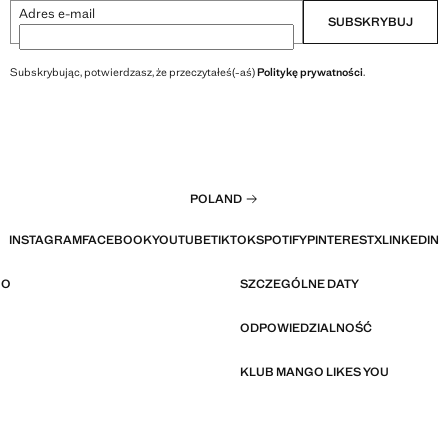
Adres e-mail
SUBSKRYBUJ
Subskrybując, potwierdzasz, że przeczytałeś(-aś)
Politykę prywatności
.
POLAND
INSTAGRAM
FACEBOOK
YOUTUBE
TIKTOK
SPOTIFY
PINTEREST
X
LINKEDIN
GO
SZCZEGÓLNE DATY
ODPOWIEDZIALNOŚĆ
KLUB MANGO LIKES YOU