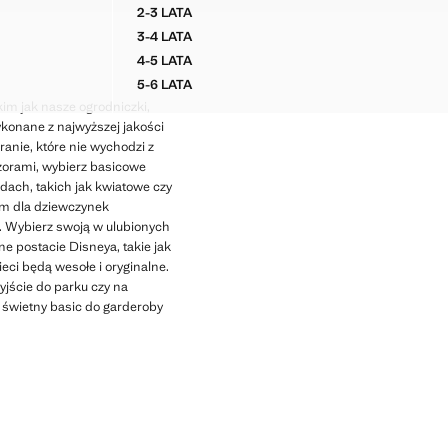
Aktualna cena [39,99 zł ]
2-3 LATA
LBANAMI
ŚCIĄGACZOWA KOSZULKA W PASY
3-4 LATA
LBANAMI
ŚCIĄGACZOWA KOSZULKA W PASY
4-5 LATA
LBANAMI
ŚCIĄGACZOWA KOSZULKA W PASY
5-6 LATA
LBANAMI
ŚCIĄGACZOWA KOSZULKA W PASY
im jak nasze ogrodniczki,
ykonane z najwyższej jakości
ranie, które nie wychodzi z
czorami, wybierz basicowe
dach, takich jak kwiatowe czy
wem dla dziewczynek
ze. Wybierz swoją w ulubionych
e postacie Disneya, takie jak
eci będą wesołe i oryginalne.
jście do parku czy na
en świetny basic do garderoby