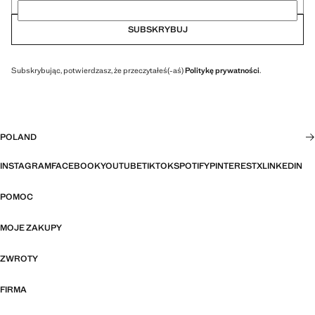
SUBSKRYBUJ
Subskrybując, potwierdzasz, że przeczytałeś(-aś)
Politykę prywatności
.
POLAND
INSTAGRAM
FACEBOOK
YOUTUBE
TIKTOK
SPOTIFY
PINTEREST
X
LINKEDIN
POMOC
MOJE ZAKUPY
ZWROTY
FIRMA