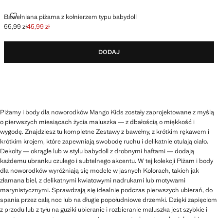
BAWEŁNIANA PIŻAMA Z KOŁNIERZEM TYPU BABYDOLL
Bawełniana piżama z kołnierzem typu babydoll
55,99 zł
45,99 zł
Skreślona cena początkowa [55,99 zł ]
Aktualna cena [45,99 zł ]
DODAJ
Piżamy i body dla noworodków Mango Kids zostały zaprojektowane z myślą
o pierwszych miesiącach życia maluszka — z dbałością o miękkość i
wygodę. Znajdziesz tu kompletne Zestawy z bawełny, z krótkim rękawem i
krótkim krojem, które zapewniają swobodę ruchu i delikatnie otulają ciało.
Dekolty — okrągłe lub w stylu babydoll z drobnymi haftami — dodają
każdemu ubranku czułego i subtelnego akcentu. W tej kolekcji Piżam i body
dla noworodków wyróżniają się modele w jasnych Kolorach, takich jak
złamana biel, z delikatnymi kwiatowymi nadrukami lub motywami
marynistycznymi. Sprawdzają się idealnie podczas pierwszych ubierań, do
spania przez całą noc lub na długie popołudniowe drzemki. Dzięki zapięciom
z przodu lub z tyłu na guziki ubieranie i rozbieranie maluszka jest szybkie i