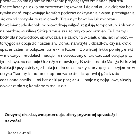
proste — co ma ogromne znaczenie przy częstych zmianach pieluszki.
Proste fasony z lekko marszczonymi rękawami i dołami otulają dziecko bez
ryzyka otarć, zapewniając komfort podczas odkrywania świata, przeciągania
się czy odpoczynku w ramionach. Tkaniny z bawełny lub mieszanki
bawełnianej doskonale odprowadzają wilgoć, regulują temperaturę i chronią
najbardziej wrażliwą Skórę, zmniejszając ryzyko podrażnień. Te Piżamy i
body dla noworodków sprawdzają się zarówno w ciągu dnia, jak i w nocy —
to wygodna opcja do noszenia w Domu, na wizytę u dziadków czy na krótki
spacer Latem w połączeniu z lekkim Kocem. Co więcej, lekko pomięty efekt
w niektórych modelach nadaje im nowoczesny charakter, zachowując przy
tym klasyczną esencję Odzieży niemowlęcej. Każde ubranie Mango Kids z tej
Kolekcji łączy estetykę z funkcjonalnością: praktyczne zapięcia, przyjemne w
dotyku Tkaniny i starannie dopracowane detale sprawiają, że każda
codzienna chwila — od Łazienki po porę snu — staje się wyjątkową okazją
do cieszenia się komfortem maluszka.
Otrzymuj ekskluzywne promocje, oferty prywatnej sprzedaży i
nowości
Adres e-mail