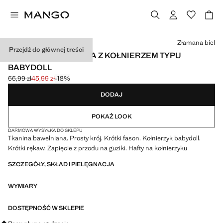
Wybierz kolor
Złamana biel
Przejdź do głównej treści
BAWEŁNIANA PIŻAMA Z KOŁNIERZEM TYPU
BABYDOLL
55,99 zł
45,99 zł
-18%
Skreślona cena początkowa [55,99 zł ]
Aktualna cena [45,99 zł ]
DODAJ
POKAŻ LOOK
DARMOWA WYSYŁKA DO SKLEPU
Tkanina bawełniana. Prosty krój. Krótki fason. Kołnierzyk babydoll.
Krótki rękaw. Zapięcie z przodu na guziki. Hafty na kołnierzyku
SZCZEGÓŁY, SKŁAD I PIELĘGNACJA
WYMIARY
DOSTĘPNOŚĆ W SKLEPIE