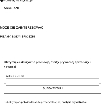
Zapytaj o stylizacje, ubrania i trendy
Pomysły na stylizacje
ASSISTANT
MOŻE CIĘ ZAINTERESOWAĆ
PIŻAMY, BODY I ŚPIOSZKI
Otrzymuj ekskluzywne promocje, oferty prywatnej sprzedaży i
nowości
Adres e-mail
SUBSKRYBUJ
Subskrybując, potwierdzasz, że przeczytałeś(-aś)
Politykę prywatności
.