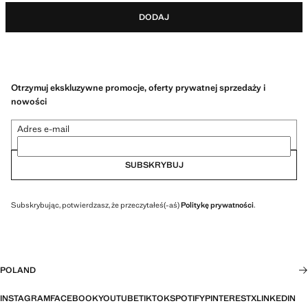
DODAJ
Otrzymuj ekskluzywne promocje, oferty prywatnej sprzedaży i
nowości
Adres e-mail
SUBSKRYBUJ
Subskrybując, potwierdzasz, że przeczytałeś(-aś)
Politykę prywatności
.
POLAND
INSTAGRAM
FACEBOOK
YOUTUBE
TIKTOK
SPOTIFY
PINTEREST
X
LINKEDIN