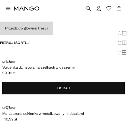
SUKIENKI
Przejdź do głównej treści
Zmian
Pok
FILTRUJ I SORTUJ
Pok
Po
SUKIENKA DŻINSOWA NA SZELKACH Z KIESZENIAMI
NEW NOW
Sukienka dżinsowa na szelkach z kieszeniami
99,99 zł
Aktualna cena [99,99 zł ]
DODAJ
MARSZCZONA SUKIENKA Z METALIZOWANYMI DETALAMI
NEW NOW
Marszczona sukienka z metalizowanymi detalami
149,99 zł
Aktualna cena [149,99 zł ]