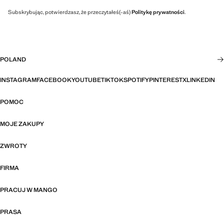
Subskrybując, potwierdzasz, że przeczytałeś(-aś)
Politykę prywatności
.
POLAND
INSTAGRAM
FACEBOOK
YOUTUBE
TIKTOK
SPOTIFY
PINTEREST
X
LINKEDIN
POMOC
MOJE ZAKUPY
ZWROTY
FIRMA
PRACUJ W MANGO
PRASA