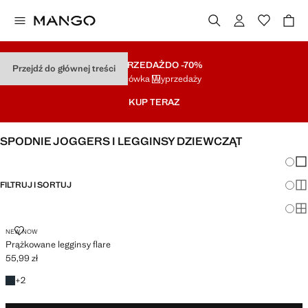
WYPRZEDAŻ
DO -70%
Przejdź do głównej treści
Końcówka Wyprzedaży
KUP TERAZ
SPODNIE JOGGERS I LEGGINSY DZIEWCZĄT
Zmian
Pok
FILTRUJ I SORTUJ
Pok
Po
PRĄŻKOWANE LEGGINSY FLARE
NEW NOW
Prążkowane legginsy flare
55,99 zł
Aktualna cena [55,99 zł ]
+2 kolory
+
2