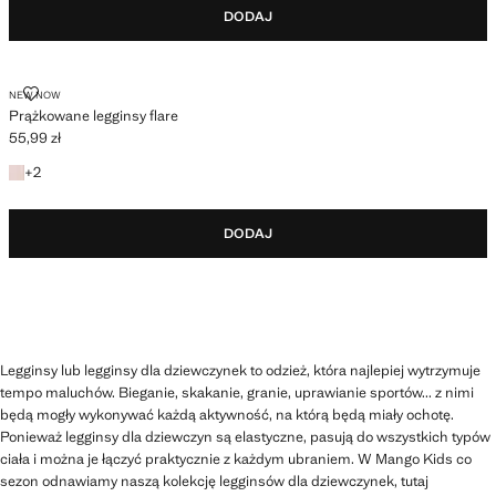
DODAJ
PRĄŻKOWANE LEGGINSY FLARE
NEW NOW
Prążkowane legginsy flare
55,99 zł
Aktualna cena [55,99 zł ]
+2 kolory
+
2
DODAJ
Legginsy lub legginsy dla dziewczynek to odzież, która najlepiej wytrzymuje
tempo maluchów. Bieganie, skakanie, granie, uprawianie sportów... z nimi
będą mogły wykonywać każdą aktywność, na którą będą miały ochotę.
Ponieważ legginsy dla dziewczyn są elastyczne, pasują do wszystkich typów
ciała i można je łączyć praktycznie z każdym ubraniem. W Mango Kids co
sezon odnawiamy naszą kolekcję legginsów dla dziewczynek, tutaj