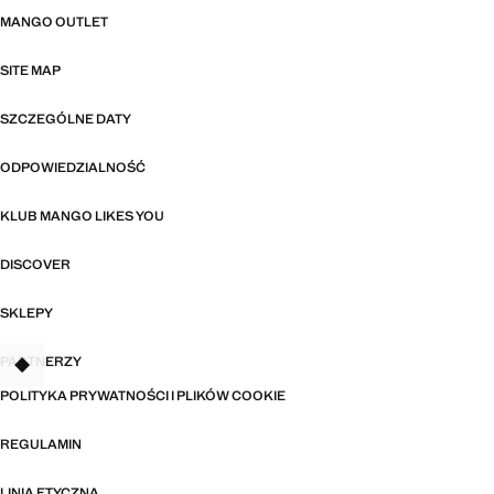
MANGO OUTLET
SITE MAP
SZCZEGÓLNE DATY
ODPOWIEDZIALNOŚĆ
KLUB MANGO LIKES YOU
DISCOVER
SKLEPY
PARTNERZY
TANT
POLITYKA PRYWATNOŚCI I PLIKÓW COOKIE
REGULAMIN
LINIA ETYCZNA