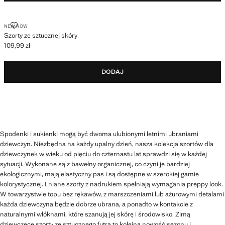
SZORTY ZE SZTUCZNEJ SKÓRY
NEW NOW
Szorty ze sztucznej skóry
109,99 zł
Aktualna cena [109,99 zł ]
DODAJ
Spodenki i sukienki mogą być dwoma ulubionymi letnimi ubraniami
dziewczyn. Niezbędna na każdy upalny dzień, nasza kolekcja szortów dla
dziewczynek w wieku od pięciu do czternastu lat sprawdzi się w każdej
sytuacji. Wykonane są z bawełny organicznej, co czyni je bardziej
ekologicznymi, mają elastyczny pas i są dostępne w szerokiej gamie
kolorystycznej. Lniane szorty z nadrukiem spełniają wymagania preppy look.
W towarzystwie topu bez rękawów, z marszczeniami lub ażurowymi detalami
każda dziewczyna będzie dobrze ubrana, a ponadto w kontakcie z
naturalnymi włóknami, które szanują jej skórę i środowisko. Zimą
dziewczęce szorty ze sztucznego futra to kolejna nowość sezonu i