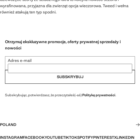
wyrafinowana, przyjazna dla zwierząt opcja wieczorowa. Tweed i wełna
również atakują ten typ spodni.
Otrzymuj ekskluzywne promocje, oferty prywatnej sprzedaży i
nowości
Adres e-mail
SUBSKRYBUJ
Subskrybując, potwierdzasz, że przeczytałeś(-aś)
Politykę prywatności
.
POLAND
INSTAGRAM
FACEBOOK
YOUTUBE
TIKTOK
SPOTIFY
PINTEREST
X
LINKEDIN