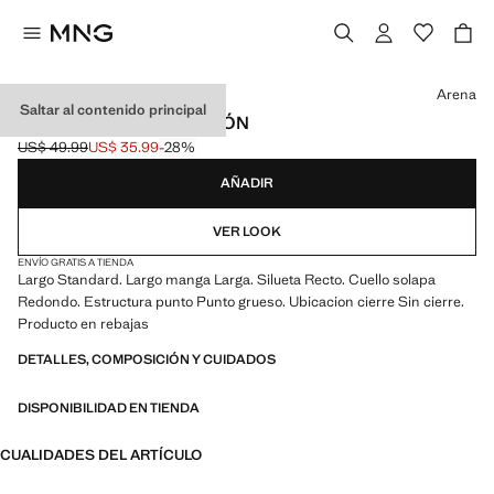
Selecciona un color
Arena
Saltar al contenido principal
JERSEY PUNTO ALGODÓN
US$ 49.99
US$ 35.99
-28%
Precio inicial tachado [US$ 49.99 ]
Precio actual [US$ 35.99 ]
AÑADIR
VER LOOK
ENVÍO GRATIS A TIENDA
Largo Standard. Largo manga Larga. Silueta Recto. Cuello solapa
Redondo. Estructura punto Punto grueso. Ubicacion cierre Sin cierre.
Producto en rebajas
DETALLES, COMPOSICIÓN Y CUIDADOS
DISPONIBILIDAD EN TIENDA
CUALIDADES DEL ARTÍCULO