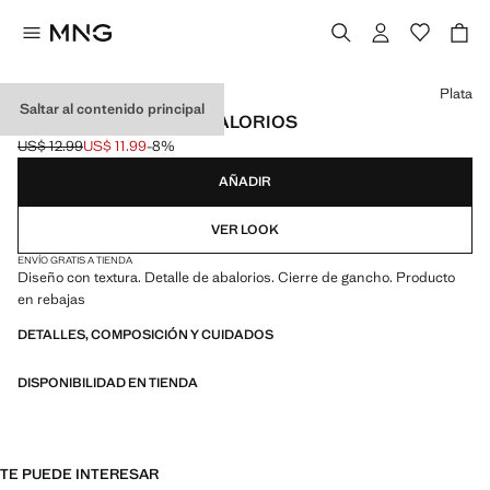
Selecciona un color
Plata
Saltar al contenido principal
PENDIENTES AROS ABALORIOS
US$ 12.99
US$ 11.99
-8%
Precio inicial tachado [US$ 12.99 ]
Precio actual [US$ 11.99 ]
AÑADIR
VER LOOK
ENVÍO GRATIS A TIENDA
Diseño con textura. Detalle de abalorios. Cierre de gancho. Producto
en rebajas
DETALLES, COMPOSICIÓN Y CUIDADOS
DISPONIBILIDAD EN TIENDA
TE PUEDE INTERESAR