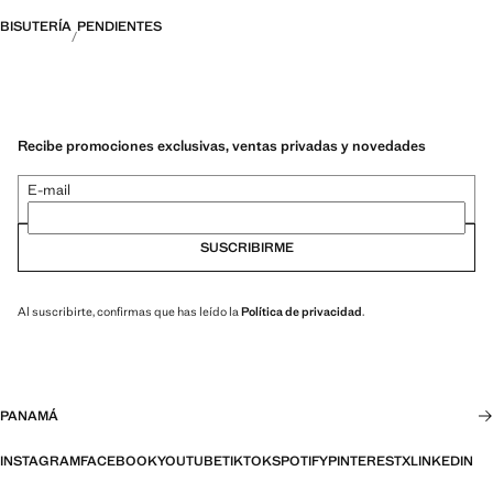
BISUTERÍA
PENDIENTES
Recibe promociones exclusivas, ventas privadas y novedades
E-mail
SUSCRIBIRME
Al suscribirte, confirmas que has leído la
Política de privacidad
.
PANAMÁ
INSTAGRAM
FACEBOOK
YOUTUBE
TIKTOK
SPOTIFY
PINTEREST
X
LINKEDIN