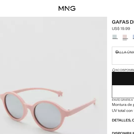
GAFAS D
US$ 19.99
Precio actua
Selecciona u
TALLA ÚN
No disponi
¡ÚLTIMAS UNID
NO DISPONIBL
ENVÍO GRATIS A
Montura de 
UV total con 
DETALLES, 
DISPONIBIL