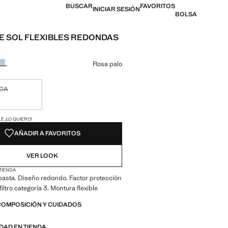
BUSCAR
FAVORITOS
INICIAR SESIÓN
BOLSA
E SOL FLEXIBLES REDONDAS
l [US$ 19.99 ]
n color
Rosa palo
ICA
ble ¡Lo quiero!
ADES!
E ¡LO QUIERO!
AÑADIR A FAVORITOS
VER LOOK
 TIENDA
pasta. Diseño redondo. Factor protección
filtro categoría 3. Montura flexible
COMPOSICIÓN Y CUIDADOS
IDAD EN TIENDA