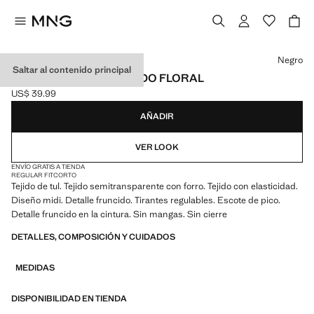
Selecciona un color
Negro
Saltar al contenido principal
VESTIDO TUL ESTAMPADO FLORAL
US$ 39.99
Precio actual [US$ 39.99 ]
AÑADIR
VER LOOK
ENVÍO GRATIS A TIENDA
REGULAR FIT
CORTO
Tejido de tul. Tejido semitransparente con forro. Tejido con elasticidad.
Diseño midi. Detalle fruncido. Tirantes regulables. Escote de pico.
Detalle fruncido en la cintura. Sin mangas. Sin cierre
DETALLES, COMPOSICIÓN Y CUIDADOS
MEDIDAS
DISPONIBILIDAD EN TIENDA