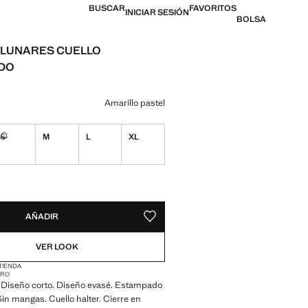
BUSCAR
FAVORITOS
INICIAR SESIÓN
BOLSA
 LUNARES CUELLO
DO
l [US$ 49.99 ]
n color
Amarillo pastel
S
M
L
XL
ble ¡Lo quiero!
No disponible ¡Lo quiero!
ADES!
E ¡LO QUIERO!
AÑADIR
GUARDAR COMO FAVORITO
VER LOOK
 TIENDA
CRO
o. Diseño corto. Diseño evasé. Estampado
Sin mangas. Cuello halter. Cierre en