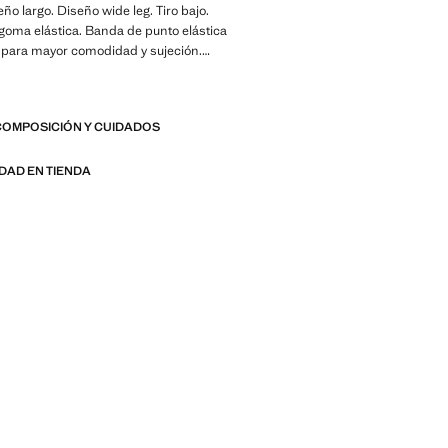
eño largo. Diseño wide leg. Tiro bajo.
goma elástica. Banda de punto elástica
a para mayor comodidad y sujeción.
nco bolsillos. Botón decorativo. Bajo
o. Sin cierre. Premamá. Proporciona
libertad de movimiento. Te
COMPOSICIÓN Y CUIDADOS
 comprar tu talla habitual. Exclusivo
ucto en rebajas
IDAD EN TIENDA