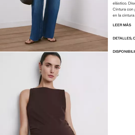
elástico. Dis
Cintura con 
en la cintur
Trabillas. Ci
LEER MÁS
deshilachad
comodidad y 
DETALLES, 
recomendamos
Online. Prod
DISPONIBIL