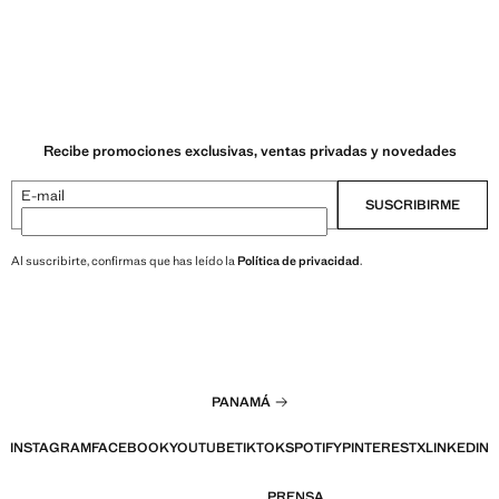
Recibe promociones exclusivas, ventas privadas y novedades
E-mail
SUSCRIBIRME
Al suscribirte, confirmas que has leído la
Política de privacidad
.
PANAMÁ
INSTAGRAM
FACEBOOK
YOUTUBE
TIKTOK
SPOTIFY
PINTEREST
X
LINKEDIN
PRENSA