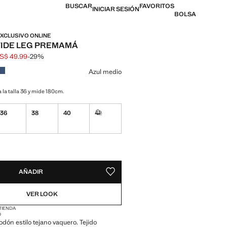
BUSCAR
FAVORITOS
INICIAR SESIÓN
BOLSA
EXCLUSIVO ONLINE
IDE LEG PREMAMÁ
S$ 49.99
-29%
al tachado [US$ 69.99 ]
l [US$ 49.99 ]
n color
Azul medio
 la talla 36 y mide 180cm.
36
38
40
42
No disponible ¡Lo quiero!
ADES!
E ¡LO QUIERO!
AÑADIR
GUARDAR COMO FAVORITO
VER LOOK
 TIENDA
O
odón estilo tejano vaquero. Tejido