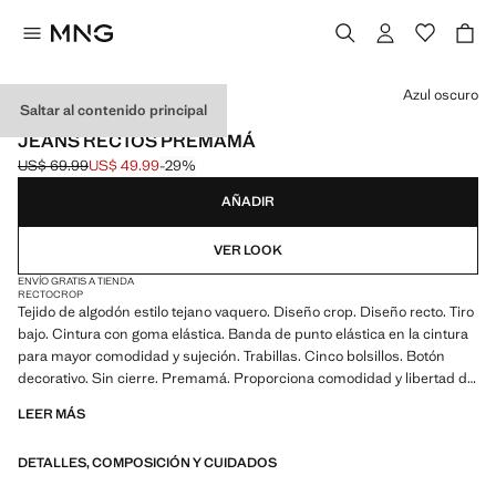
Selecciona un color
Azul oscuro
Saltar al contenido principal
PREMAMÁ / EXCLUSIVO ONLINE
JEANS RECTOS PREMAMÁ
US$ 69.99
US$ 49.99
-29%
Precio inicial tachado [US$ 69.99 ]
Precio actual [US$ 49.99 ]
AÑADIR
VER LOOK
ENVÍO GRATIS A TIENDA
RECTO
CROP
Tejido de algodón estilo tejano vaquero. Diseño crop. Diseño recto. Tiro
bajo. Cintura con goma elástica. Banda de punto elástica en la cintura
para mayor comodidad y sujeción. Trabillas. Cinco bolsillos. Botón
decorativo. Sin cierre. Premamá. Proporciona comodidad y libertad de
movimiento. Te recomendamos comprar tu talla habitual. Exclusivo
LEER MÁS
Online. Producto en rebajas
DETALLES, COMPOSICIÓN Y CUIDADOS