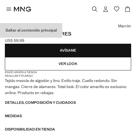
Selecciona un color
Marrón
Saltar al contenido principal
CHALECO LINO ALAMARES
US$ 59.99
Precio actual [US$ 59.99 ]
AVÍSAME
VER LOOK
ENVÍO GRATIS A TIENDA
REGULAR FIT
LARGO
Tejido mezcla de algodón y lino. Estilo traje. Cuello redondo. Sin
mangas. Cierre de alamares. Total look. El color amarillo es exclusivo
online. Producto en rebajas
DETALLES, COMPOSICIÓN Y CUIDADOS
MEDIDAS
DISPONIBILIDAD EN TIENDA