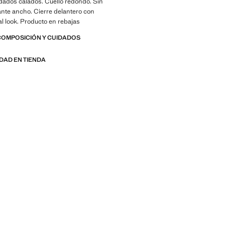
dados calados. Cuello redondo. Sin
nte ancho. Cierre delantero con
al look. Producto en rebajas
COMPOSICIÓN Y CUIDADOS
IDAD EN TIENDA