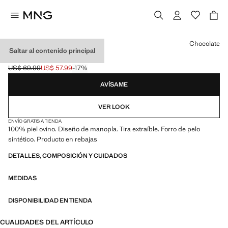
Selecciona un color
Chocolate
Saltar al contenido principal
MANOPLAS PIEL
US$ 69.99
US$ 57.99
-17%
Precio inicial tachado [US$ 69.99 ]
Precio actual [US$ 57.99 ]
AVÍSAME
VER LOOK
ENVÍO GRATIS A TIENDA
100% piel ovino. Diseño de manopla. Tira extraíble. Forro de pelo
sintético. Producto en rebajas
DETALLES, COMPOSICIÓN Y CUIDADOS
MEDIDAS
DISPONIBILIDAD EN TIENDA
CUALIDADES DEL ARTÍCULO