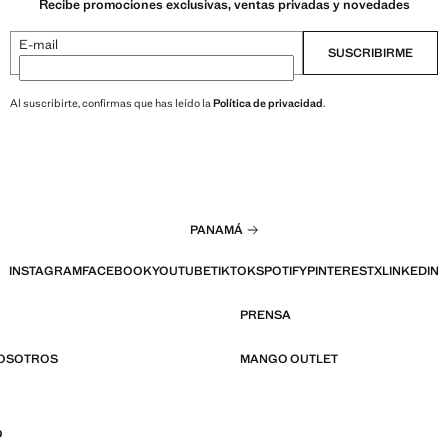
Recibe promociones exclusivas, ventas privadas y novedades
E-mail
SUSCRIBIRME
Al suscribirte, confirmas que has leído la
Política de privacidad
.
PANAMÁ
INSTAGRAM
FACEBOOK
YOUTUBE
TIKTOK
SPOTIFY
PINTEREST
X
LINKEDIN
PRENSA
NOSOTROS
MANGO OUTLET
O