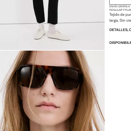
ENVÍO GRATIS A
REGULAR FIT
LA
Tejido de pu
larga. Sin c
DETALLES, 
DISPONIBIL