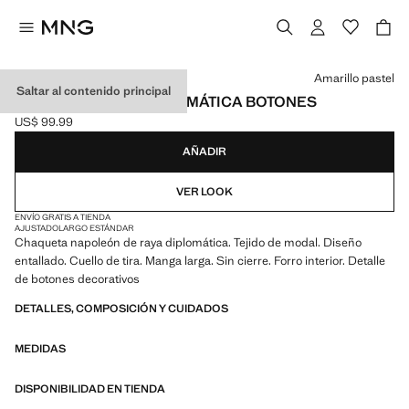
Selecciona un color
Amarillo pastel
Saltar al contenido principal
CHAQUETA RAYA DIPLOMÁTICA BOTONES
US$ 99.99
Precio actual [US$ 99.99 ]
AÑADIR
VER LOOK
ENVÍO GRATIS A TIENDA
AJUSTADO
LARGO ESTÁNDAR
Chaqueta napoleón de raya diplomática. Tejido de modal. Diseño
entallado. Cuello de tira. Manga larga. Sin cierre. Forro interior. Detalle
de botones decorativos
DETALLES, COMPOSICIÓN Y CUIDADOS
MEDIDAS
DISPONIBILIDAD EN TIENDA