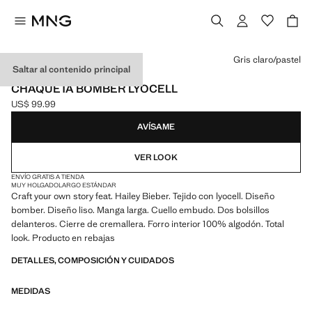
Selecciona un color
Gris claro/pastel
Saltar al contenido principal
MANGO STARRING HAILEY BIEBER
CHAQUETA BOMBER LYOCELL
US$ 99.99
Precio actual [US$ 99.99 ]
AVÍSAME
VER LOOK
ENVÍO GRATIS A TIENDA
MUY HOLGADO
LARGO ESTÁNDAR
Craft your own story feat. Hailey Bieber. Tejido con lyocell. Diseño
bomber. Diseño liso. Manga larga. Cuello embudo. Dos bolsillos
delanteros. Cierre de cremallera. Forro interior 100% algodón. Total
look. Producto en rebajas
DETALLES, COMPOSICIÓN Y CUIDADOS
MEDIDAS