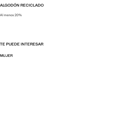
ALGODÓN RECICLADO
Al menos 20%
Esta fibra se obtiene a partir de restos textiles pre y post consumo que se t
TE PUEDE INTERESAR
MUJER