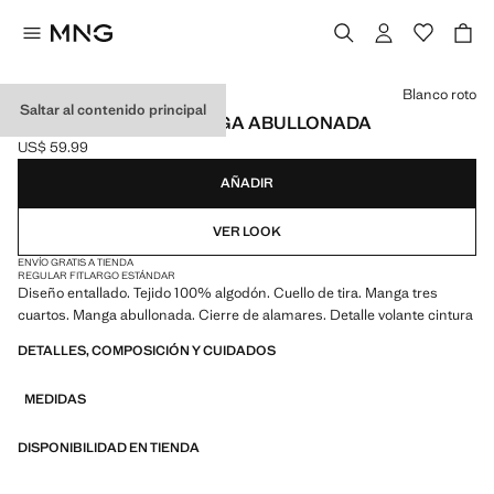
Selecciona un color
Blanco roto
Saltar al contenido principal
BLUSA BORDADA MANGA ABULLONADA
US$ 59.99
Precio actual [US$ 59.99 ]
AÑADIR
VER LOOK
ENVÍO GRATIS A TIENDA
REGULAR FIT
LARGO ESTÁNDAR
Diseño entallado. Tejido 100% algodón. Cuello de tira. Manga tres
cuartos. Manga abullonada. Cierre de alamares. Detalle volante cintura
DETALLES, COMPOSICIÓN Y CUIDADOS
MEDIDAS
DISPONIBILIDAD EN TIENDA