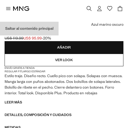
Selecciona un color
Azul marino oscuro
Saltar al contenido principal
BLAZER TRAJE RECTA
US$ 119.99
US$ 95.99
-20%
Precio inicial tachado [US$ 119.99 ]
Precio actual [US$ 95.99 ]
AÑADIR
VER LOOK
ENVÍO GRATIS A TIENDA
REGULAR FIT
LARGO ESTÁNDAR
Estilo traje. Diseño recto. Cuello pico con solapa. Solapas con muesca.
Manga larga con puños abotonados. Dos bolsillos de solapa laterales.
Bolsillo de ribete en el pecho. Cierre delantero con botones. Forro
interior. Total look. Disponible Plus. Producto en rebajas
LEER MÁS
DETALLES, COMPOSICIÓN Y CUIDADOS
MEDIDAS