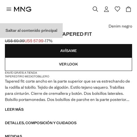
Selecciona un color
Denim negro
Saltar al contenido principal
JEANS BEN CROPPED TAPERED FIT
US$ 69.99
US$ 57.99
-17%
Precio inicial tachado [US$ 69.99 ]
Precio actual [US$ 57.99 ]
AVÍSAME
VER LOOK
ENVÍO GRATIS A TIENDA
TAPERED
TIRO MEDIO
TOBILLERO
Tapered fit: corte ancho en la parte superior que se va estrechando de
la rodilla al tobillo. Tejido de algodón. Estilo tejano vaquero. Trabillas
para cinturón. Cierre de cremallera y botón. Dos bolsillos laterales.
Bolsillo portamonedas. Dos bolsillos de parche en la parte posterior.
Cierre delantero de cremallera y botón. Producto en rebajas
LEER MÁS
DETALLES, COMPOSICIÓN Y CUIDADOS
MEDIDAS