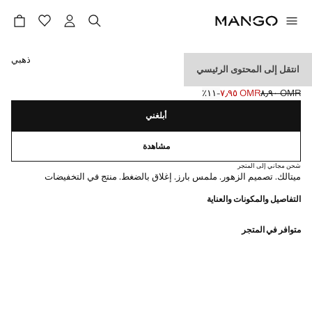
حدد اللون
ذهبي
انتقل إلى المحتوى الرئيسي
أقراط بتصميم الأزهار
OMR ٨٫٩٠
OMR ٧٫٩٥
؜-١١٪؜
السعر الحالي [OMR ٧٫٩٥ ]
السعر الأول محذوف [OMR ٨٫٩٠ ]
أبلغني
مشاهدة
شحن مجاني إلى المتجر
ميتالك. تصميم الزهور. ملمس بارز. إغلاق بالضغط. منتج في التخفيضات
التفاصيل والمكونات والعناية
متوافر في المتجر