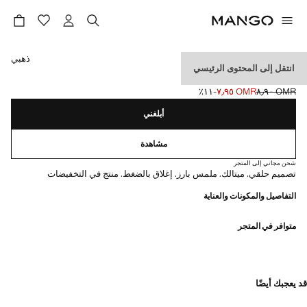
حدد اللون
ذهبي
انتقل إلى المحتوى الرئيسي
قرط حلقي منقوش
OMR ٨٫٩٠
OMR ٧٫٩٥
؜-١١٪؜
السعر الحالي [OMR ٧٫٩٥ ]
السعر الأول محذوف [OMR ٨٫٩٠ ]
أبلغني
مشاهدة
شحن مجاني إلى المتجر
تصميم حلقي. ميتالك. ملمس بارز. إغلاق بالضغط. منتج في التخفيضات
التفاصيل والمكونات والعناية
متوافر في المتجر
قد يعجبك أيضًا